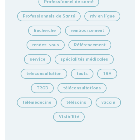
Professionnel de santé
Professionnels de Santé
rdv en ligne
Recherche
remboursement
rendez-vous
Référencement
service
spécialités médicales
teleconsultation
tests
TRA
TROD
téléconsultations
télémédecine
télésoins
vaccin
Visibilité