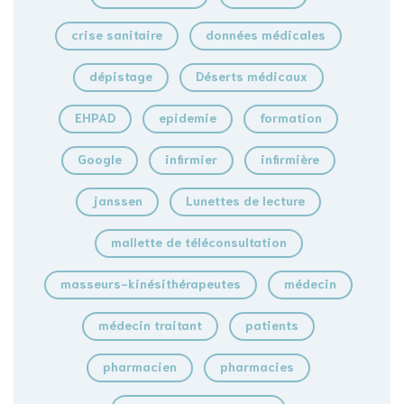
crise sanitaire
données médicales
dépistage
Déserts médicaux
EHPAD
epidemie
formation
Google
infirmier
infirmière
janssen
Lunettes de lecture
mallette de téléconsultation
masseurs-kinésithérapeutes
médecin
médecin traitant
patients
pharmacien
pharmacies