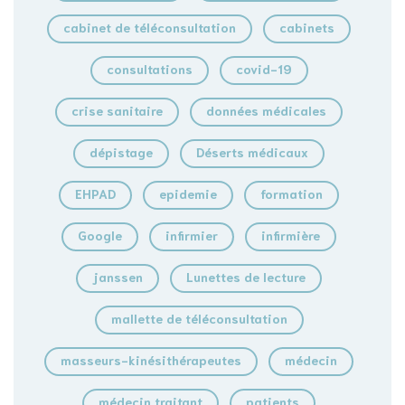
cabinet de téléconsultation
cabinets
consultations
covid-19
crise sanitaire
données médicales
dépistage
Déserts médicaux
EHPAD
epidemie
formation
Google
infirmier
infirmière
janssen
Lunettes de lecture
mallette de téléconsultation
masseurs-kinésithérapeutes
médecin
médecin traitant
patients