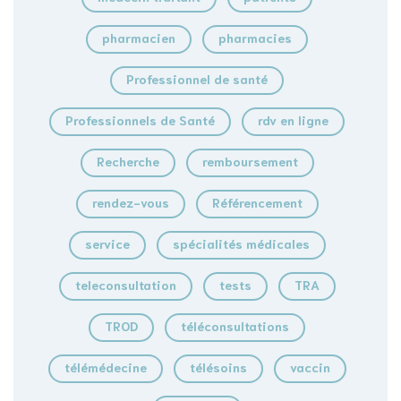
pharmacien
pharmacies
Professionnel de santé
Professionnels de Santé
rdv en ligne
Recherche
remboursement
rendez-vous
Référencement
service
spécialités médicales
teleconsultation
tests
TRA
TROD
téléconsultations
télémédecine
télésoins
vaccin