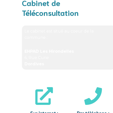
Cabinet de
Téléconsultation
Le cabinet est situé au coeur de la
commune :
EHPAD Les Hirondelles
6, Rue Curie
Dordives
Sur internet :
Par téléphone :