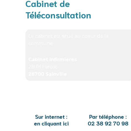
Cabinet de
Téléconsultation
Le cabinet est situé au coeur de la
commune :
Cabinet infirmieres
2B Pl Farcot
28700 Sainville
Sur internet :
Par téléphone :
en cliquant ici
02 38 92 70 98