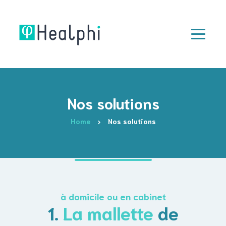
Nos solutions
Home
Nos solutions
à domicile ou en cabinet
1.
La mallette
de