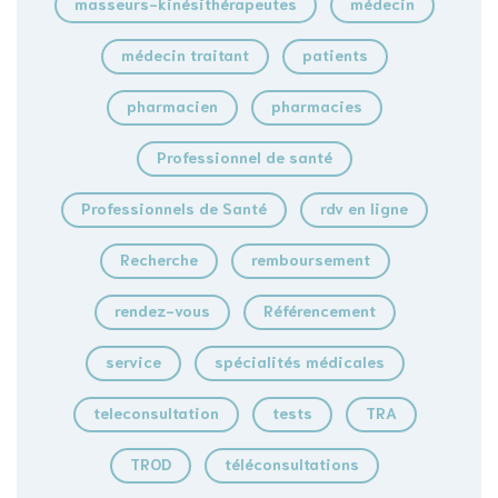
masseurs-kinésithérapeutes
médecin
médecin traitant
patients
pharmacien
pharmacies
Professionnel de santé
Professionnels de Santé
rdv en ligne
Recherche
remboursement
rendez-vous
Référencement
service
spécialités médicales
teleconsultation
tests
TRA
TROD
téléconsultations