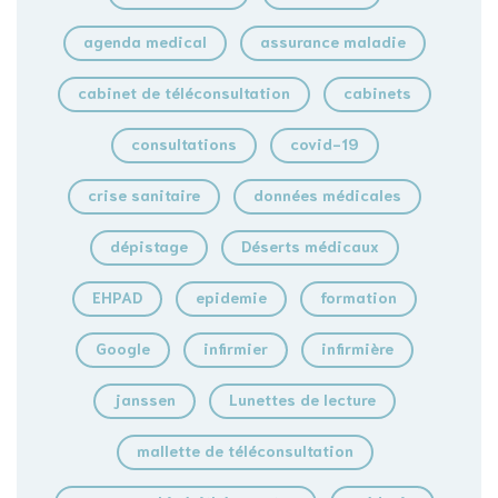
agenda medical
assurance maladie
cabinet de téléconsultation
cabinets
consultations
covid-19
crise sanitaire
données médicales
dépistage
Déserts médicaux
EHPAD
epidemie
formation
Google
infirmier
infirmière
janssen
Lunettes de lecture
mallette de téléconsultation