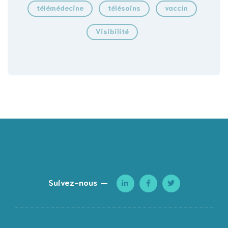
télémédecine
télésoins
vaccin
Visibilité
Suivez-nous