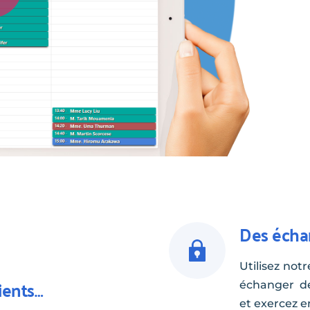
Des écha
Utilisez notr
ients…
échanger de
et exercez e