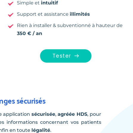
Simple et 
intuitif 
Support et assistance 
illimités
Rien à installer & subventionné à hauteur de
350 € / an  
Tester
nges sécurisés
e application 
sécurisée
, 
agréée HDS
, pour 
s informations concernant vos patients 
nfin en toute 
légalité
.