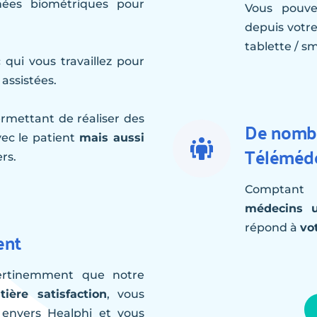
ées biométriques pour 
Vous pouve
depuis votre
tablette / s
 qui vous travaillez pour 
 assistées.
ermettant de réaliser des 
De nombre
vec le patient 
mais aussi 
Téléméd
rs.
Comptant 
médecins ut
répond à 
vo
ent
rtinemment que notre 
tière satisfaction
, vous 
 envers Healphi et vous 