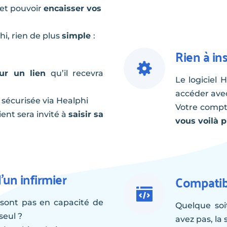
et pouvoir 
encaisser vos 
hi, rien de plus 
simple 
: 
Rien à ins
sur un lien
 qu’il recevra 
Le logiciel 
accéder avec
sécurisée via Healphi
ient sera invité à 
saisir sa 
vous voilà p
’un infirmier
Compatibl
sont pas en capacité de 
Quelque soi
seul ? 
avez pas, la 